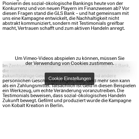
Pionierin des sozial-ökologische Bankings heute von der
Konkurrenz und von neuen Playern im Finanzwesen ab? Vor
diesen Fragen stand die GLS Bank – und hat gemeinsam mit
uns eine Kampagne entwickelt, die Nachhaltigkeit nicht
abstrakt kommuniziert, sondern mit Testimonials greifbar
macht, Vertrauen schafft und zum aktiven Handeln anregt.
Um Vimeo-Videos abspielen zu können, müssen Sie
der Verwendung von Cookies zustimmen.
Im Zentrum der Kampagne stehen Kund:innen der GLS Bank,
die mit ihren Unternehmen, Projekten und Initiativen für eine
zukunftsfähige Gesellschaft arbeiten. Ihre und andere
Cookie Einstellungen
persönlichen Geschichten zeigen, dass Geld mehr sein kann
als ein Zahlungsmittel. Tatsächlich ist Geld in diesen Beispielen
ein Werkzeug, um echte Veränderung voranzutreiben. Die
Testimonials beweisen, dass sozial-ökologisches Handeln
Zukunft bewegt. Gefilmt und produziert wurde die Kampagne
von Kobalt Kreation in Berlin.