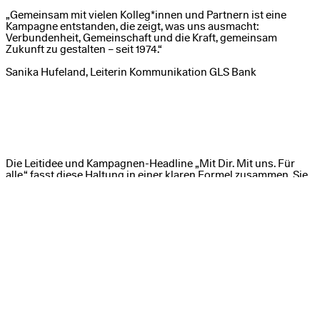
„Gemeinsam mit vielen Kolleg*innen und Partnern ist eine
Kampagne entstanden, die zeigt, was uns ausmacht:
Verbundenheit, Gemeinschaft und die Kraft, gemeinsam
Zukunft zu gestalten – seit 1974.“
Sanika Hufeland, Leiterin Kommunikation GLS Bank
Die Leitidee und Kampagnen-Headline „Mit Dir. Mit uns. Für
alle.“ fasst diese Haltung in einer klaren Formel zusammen. Sie
macht deutlich, dass es nicht um einzelne Produkte oder
Services geht. Sondern um ein gemeinsames Verständnis
davon, wie Banking im 21. Jahrhundert aussehen kann.
Zeitraum
2025